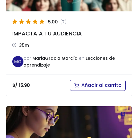
5.00
(7)
IMPACTA A TU AUDIENCIA
35m
por
MariaGracia García
en
Lecciones de
MG
aprendizaje
Añadir al carrito
S/
15.90