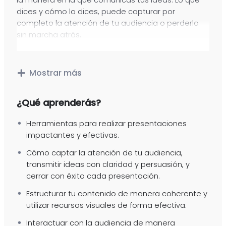
la manera en la que comunicas tus ideas. Lo que
dices y cómo lo dices, puede capturar por
completo la atención de tu audiencia o perderla
sin marcha atrás.
En esta
lección de aprendizaje interactiva
, te
daremos las técnicas y herramientas necesarias
Mostrar más
para dominar el mundo de las presentaciones de
impacto.
¿Qué aprenderás?
Aprenderás desde cómo estructurar tu contenido,
Herramientas para realizar presentaciones
cómo comunicarlo de manera efectiva, hasta
impactantes y efectivas.
cómo emplear los recursos visuales que refuercen
Cómo captar la atención de tu audiencia,
tu mensaje.
transmitir ideas con claridad y persuasión, y
cerrar con éxito cada presentación.
Es momento de destacar ante tu audiencia y
transmitir tu mensaje de manera clara y
Estructurar tu contenido de manera coherente y
persuasiva.
utilizar recursos visuales de forma efectiva.
Interactuar con la audiencia de manera