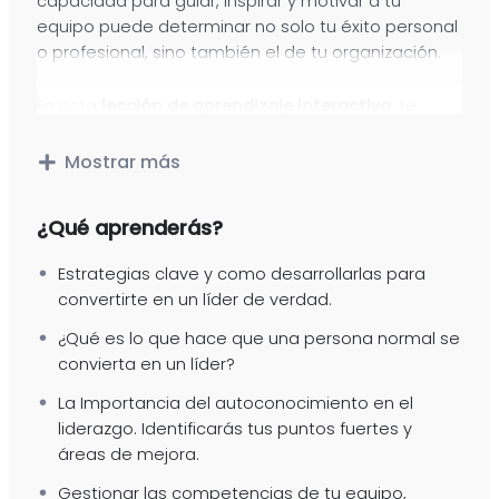
capacidad para guiar, inspirar y motivar a tu
equipo puede determinar no solo tu éxito personal
o profesional, sino también el de tu organización.
En esta
lección de aprendizaje interactiva
, te
mostraremos las competencias claves y
necesarias para convertirte en un líder
Mostrar más
excepcional.
¿Qué aprenderás?
Aprenderás desde qué es lo que nos hace líderes,
hasta cómo enfrentar retos y resolver conflictos;
Estrategias clave y como desarrollarlas para
con casos prácticos. Además, te enseñaremos a
convertirte en un líder de verdad.
mantener tu liderazgo vivo, adaptándote a los
¿Qué es lo que hace que una persona normal se
cambios y fomentando un ambiente de trabajo
convierta en un líder?
positivo.
La Importancia del autoconocimiento en el
Es el momento de convertirte en un
líder, pero de
liderazgo. Identificarás tus puntos fuertes y
verdad
; influir positivamente en tu entorno y guiar a
áreas de mejora.
tu equipo hacia el éxito.
Gestionar las competencias de tu equipo,