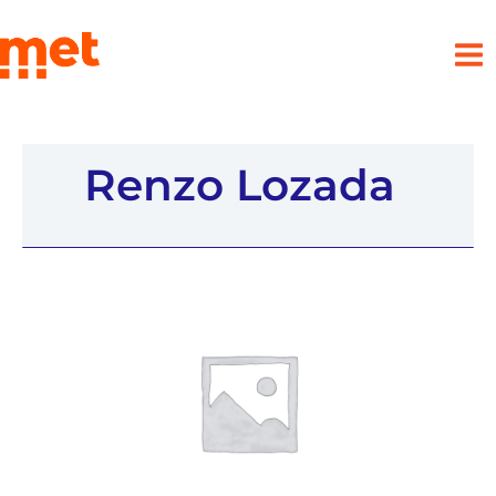
Ir
met
al
contenido
Renzo Lozada