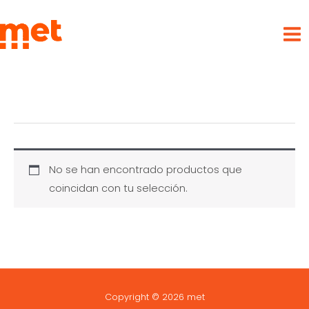
Ir
met
al
contenido
No se han encontrado productos que
coincidan con tu selección.
Copyright © 2026 met