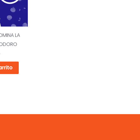
OMINA LA
MODORO
0
arrito