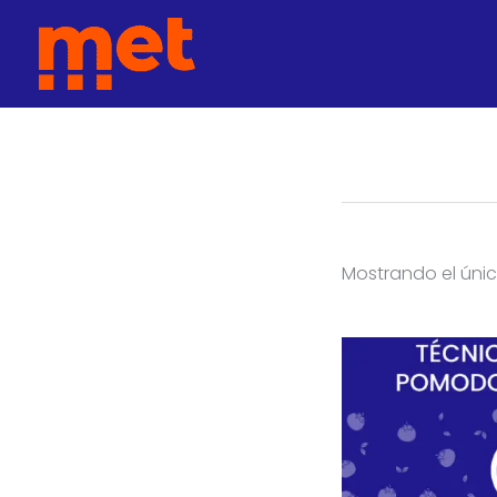
Ir
met
al
contenido
Mostrando el únic