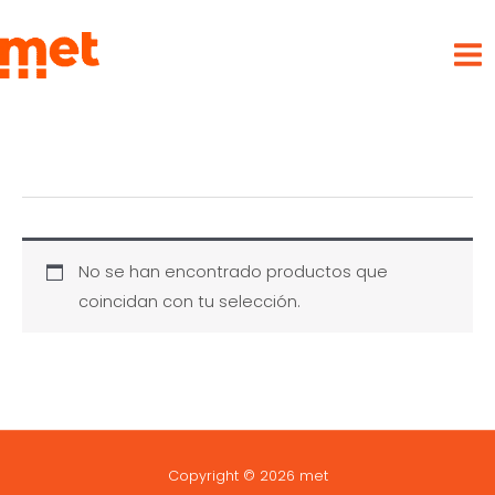
Ir
met
al
contenido
No se han encontrado productos que
coincidan con tu selección.
Copyright © 2026 met