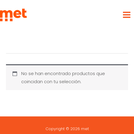
Ir
met
al
contenido
No se han encontrado productos que
coincidan con tu selección.
Copyright © 2026 met