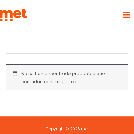
Ir
met
al
contenido
No se han encontrado productos que
coincidan con tu selección.
Copyright © 2026 met