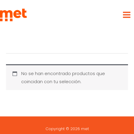
Ir
met
al
contenido
No se han encontrado productos que
coincidan con tu selección.
Copyright © 2026 met