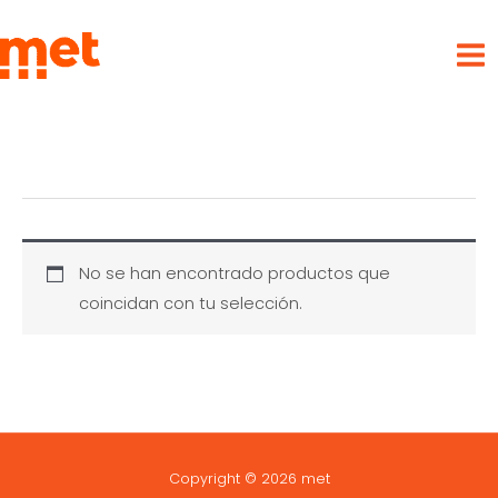
Ir
met
al
contenido
No se han encontrado productos que
coincidan con tu selección.
Copyright © 2026 met