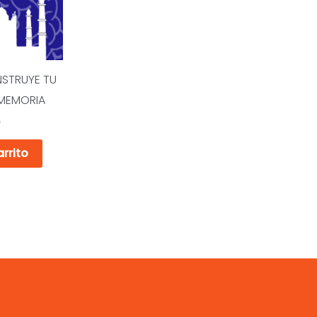
NSTRUYE TU
 MEMORIA
0
arrito