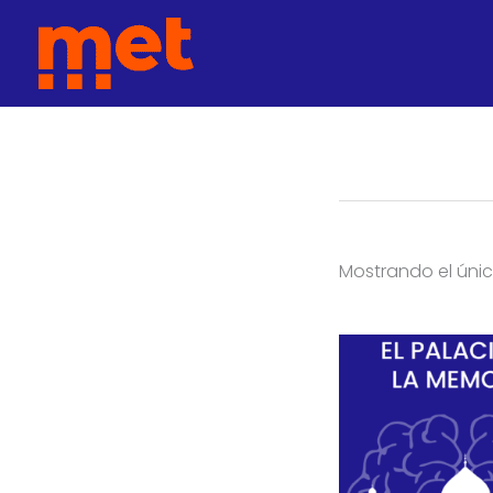
Ir
met
al
contenido
Mostrando el únic