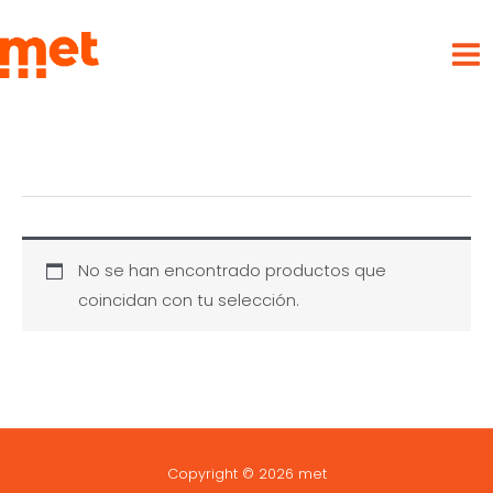
Ir
met
al
contenido
No se han encontrado productos que
coincidan con tu selección.
Copyright © 2026 met