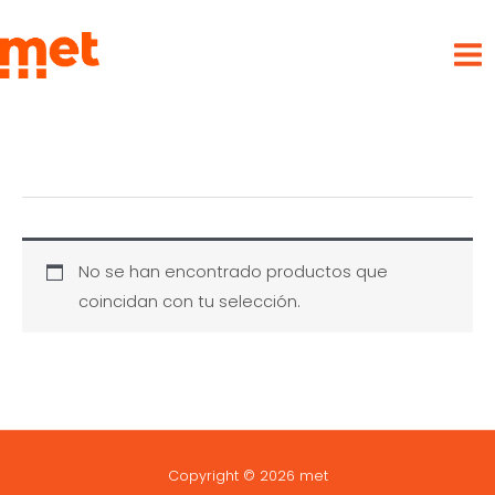
Ir
met
al
contenido
No se han encontrado productos que
coincidan con tu selección.
Copyright © 2026 met