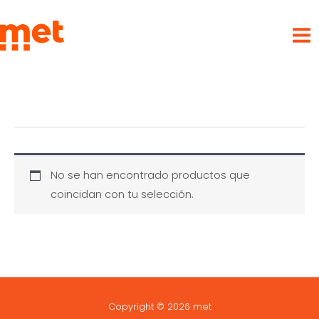
Ir
met
al
contenido
No se han encontrado productos que
coincidan con tu selección.
Copyright © 2026 met