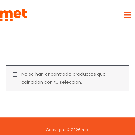
Ir
met
al
contenido
No se han encontrado productos que
coincidan con tu selección.
Copyright © 2026 met