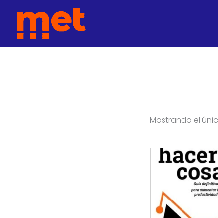
Ir
met
al
contenido
Mostrando el únic