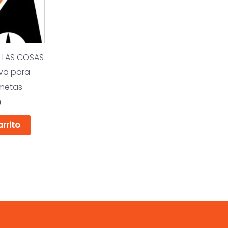
R LAS COSAS
iva para
 metas
0
arrito