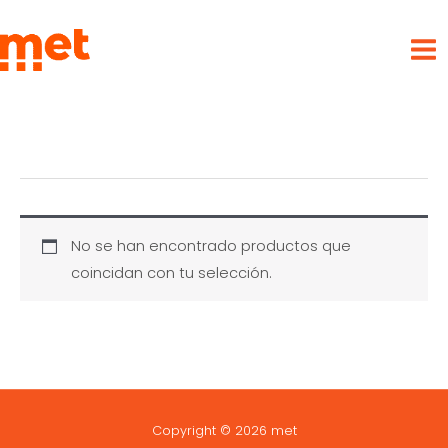
Ir
met
al
contenido
No se han encontrado productos que
coincidan con tu selección.
Copyright © 2026 met