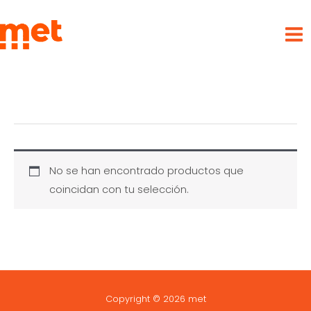
Ir
met
al
contenido
No se han encontrado productos que
coincidan con tu selección.
Copyright © 2026 met