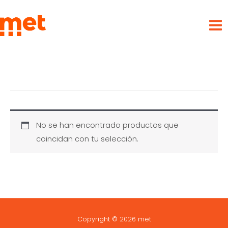
Ir
met
al
contenido
No se han encontrado productos que
coincidan con tu selección.
Copyright © 2026 met