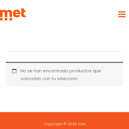
Ir
met
al
contenido
No se han encontrado productos que
coincidan con tu selección.
Copyright © 2026 met