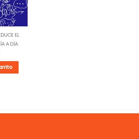
EDUCE EL
ÍA A DÍA
0
arrito