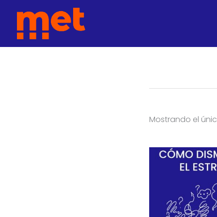
Ir
met
al
contenido
Mostrando el únic