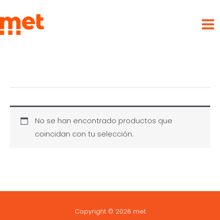
Ir
met
al
contenido
No se han encontrado productos que
coincidan con tu selección.
Copyright © 2026 met