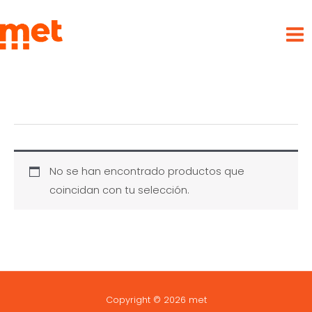
Ir
met
al
contenido
No se han encontrado productos que
coincidan con tu selección.
Copyright © 2026 met