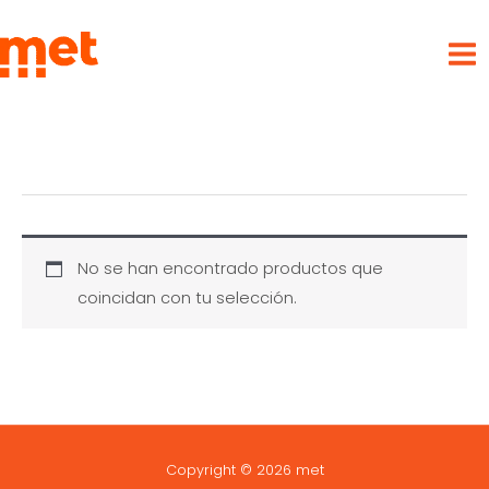
Ir
met
al
contenido
No se han encontrado productos que
coincidan con tu selección.
Copyright © 2026 met