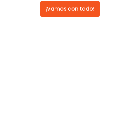
¡Vamos con todo!
Suma
la
experi
encia
que