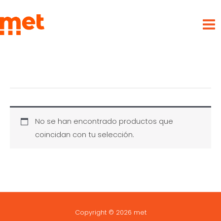
Ir
met
al
contenido
No se han encontrado productos que
coincidan con tu selección.
Copyright © 2026 met